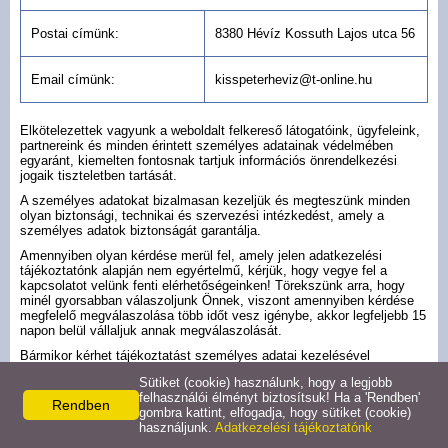
Hasznos információk
Postai címünk:
8380 Hévíz Kossuth Lajos utca 56
Masszázs
Email címünk:
kisspeterheviz@t-online.hu
Elkötelezettek vagyunk a weboldalt felkereső látogatóink, ügyfeleink,
partnereink és minden érintett személyes adatainak védelmében
egyaránt, kiemelten fontosnak tartjuk információs önrendelkezési
jogaik tiszteletben tartását.
A személyes adatokat bizalmasan kezeljük és megteszünk minden
olyan biztonsági, technikai és szervezési intézkedést, amely a
személyes adatok biztonságát garantálja.
Amennyiben olyan kérdése merül fel, amely jelen adatkezelési
tájékoztatónk alapján nem egyértelmű, kérjük, hogy vegye fel a
kapcsolatot velünk fenti elérhetőségeinken! Törekszünk arra, hogy
minél gyorsabban válaszoljunk Önnek, viszont amennyiben kérdése
megfelelő megválaszolása több időt vesz igénybe, akkor legfeljebb 15
napon belül vállaljuk annak megválaszolását.
Bármikor kérhet tájékoztatást személyes adatai kezelésével
kapcsolatban írásban (emailben, illetve postai címünkre megküldött
Sütiket (cookie) használunk, hogy a legjobb
levélben) vagy szóban (telefonon). Felhívjuk a figyelmét, hogy
felhasználói élményt biztosítsuk! Ha a 'Rendben'
telefonon történő megkeresése esetén – amennyiben adatkezeléssel
Rendben
gombra kattint, elfogadja, hogy sütiket (cookie)
kapcsolatos igénye indokolja (pl.: adatainak törlését kéri) –, akkor
használjunk.
Adatkezelési tájékoztatónk
azonosítanunk kell abból a célból, hogy jogosult-e a kérésre, mielőtt
teljesítjük azt. Ha az azonosítás nem lehetséges, akkor kizárólag