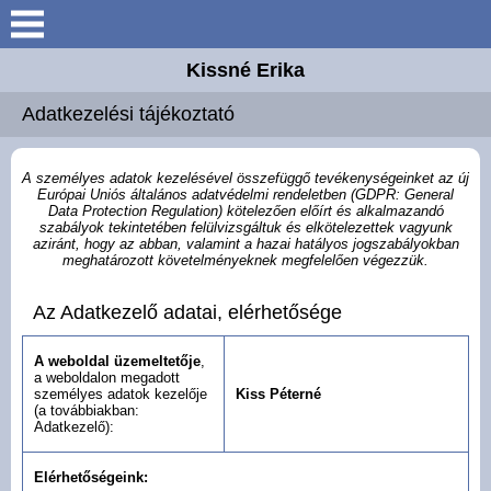
Kissné Erika
Keresés
Adatkezelési tájékoztató
Vendégház
Árak
A személyes adatok kezelésével összefüggő tevékenységeinket az új
Európai Uniós általános adatvédelmi rendeletben (GDPR: General
Data Protection Regulation) kötelezően előírt és alkalmazandó
szabályok tekintetében felülvizsgáltuk és elkötelezettek vagyunk
Galéria
aziránt, hogy az abban, valamint a hazai hatályos jogszabályokban
meghatározott követelményeknek megfelelően végezzük.
Ajánlatkérés
Az Adatkezelő adatai, elérhetősége
Elérhetőségek
A weboldal üzemeltetője
,
a weboldalon megadott
személyes adatok kezelője
Kiss Péterné
Szolgáltatások
(a továbbiakban:
Adatkezelő):
Kisfaludy program
Elérhetőségeink: