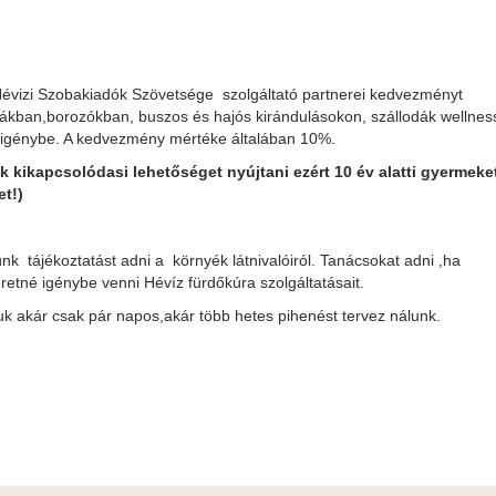
Hévizi Szobakiadók Szövetsége szolgáltató partnerei kedvezményt
dákban,borozókban, buszos és hajós kirándulásokon, szállodák wellnes
k igénybe. A kedvezmény mértéke általában 10%.
kikapcsolódasi lehetőséget nyújtani ezért 10 év alatti gyermeke
t!)
 tájékoztatást adni a környék látnivalóiról. Tanácsokat adni ,ha
etné igénybe venni Hévíz fürdőkúra szolgáltatásait.
k akár csak pár napos,akár több hetes pihenést tervez nálunk.