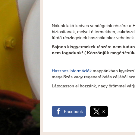
Nálunk lakó kedves vendégeink részére a 
biztosítanak, melyet éttermekben, cukrász
fürdő részlegeinek használatakor vehetne
Sajnos kisgyermekek részére nem tudunk 
nem fogadunk! ( Köszönjük megértésüke
Hasznos információk
mappánkban igyekszünk
megelőzés vagy regenerálódás céljából szer
Látogasson el hozzánk, nagy örömmel várju
Facebook
X