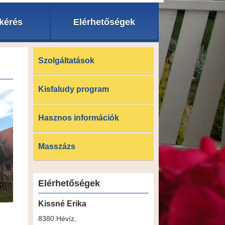
tkérés
Elérhetőségek
Szolgáltatások
Kisfaludy program
Hasznos információk
Masszázs
Elérhetőségek
Kissné Erika
8380 Hévíz,