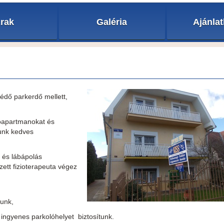
rak
Galéria
Ajánla
édő parkerdő mellett,
ioapartmanokat és
unk kedves
 és lábápolás
ett fizioterapeuta végez
tunk,
ngyenes parkolóhelyet biztosítunk.