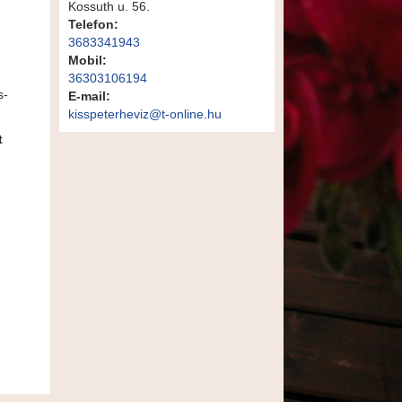
Kossuth u. 56.
Telefon:
3683341943
Mobil:
36303106194
s-
E-mail:
kisspeterheviz@t-online.hu
t