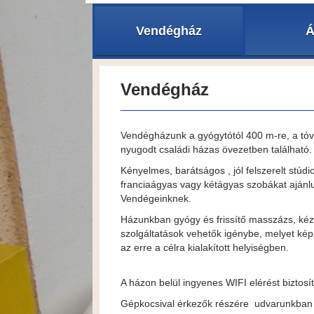
Vendégház
Á
Vendégház
Vendégházunk a gyógytótól 400 m-re, a tóv
nyugodt családi házas övezetben található.
Kényelmes, barátságos , jól felszerelt stúd
franciaágyas vagy kétágyas szobákat ajánl
Vendégeinknek.
Házunkban gyógy és frissítő masszázs, kéz
szolgáltatások vehetők igénybe, melyet képz
az erre a célra kialakított helyiségben.
A házon belül ingyenes WIFI elérést biztosí
Gépkocsival érkezők részére udvarunkban i