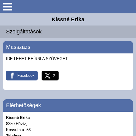
Kissné Erika
Keresés
Szolgáltatások
Vendégház
Masszázs
Árak
IDE LEHET BEÍRNI A SZÖVEGET
Galéria
Facebook
X
Ajánlatkérés
Elérhetőségek
Elérhetőségek
Szolgáltatások
Kissné Erika
8380 Hévíz,
Kisfaludy program
Kossuth u. 56.
Telefon: