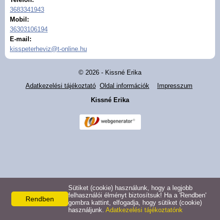
3683341943
Hasznos információk
Mobil:
36303106194
E-mail:
Masszázs
kisspeterheviz@t-online.hu
© 2026 - Kissné Erika
Adatkezelési tájékoztató
Oldal információk
Impresszum
Kissné Erika
Sütiket (cookie) használunk, hogy a legjobb
felhasználói élményt biztosítsuk! Ha a 'Rendben'
Rendben
gombra kattint, elfogadja, hogy sütiket (cookie)
használjunk.
Adatkezelési tájékoztatónk